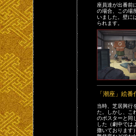
座員達が出番前
の場合、この場
いました。壁に
られます。
「潮座」絵番
当時、芝居興行
た。しかし、こ
のポスターと同
した（劇中では
撒いております