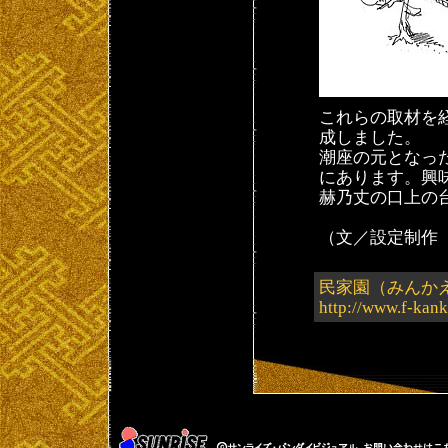
これらの取材を
成しました。
潮座の元となっ
にあります。興
赫乃丈の口上の
（文／設定制作
民家園（みんか
http://www.f-kan