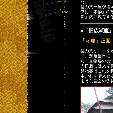
た。
赫乃丈一座が逗
フは「本物」の
園」内に現存す
■「旧広瀬座
「潮座」正面
赫乃丈が口上を
口。芝居当日に
ち、見物客の長
入口脇には入場
見物客はこれを
木戸札を購入せ
ような強面の係