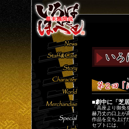
■劇中に「芝
「高座より御免
赫乃丈の口上が
作品を立ち上げ
セプトには、「