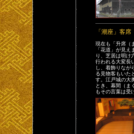
「潮座」客席
現在も「升席（
「花道」が見え
り、芝居は明け
行われる大変長
し、着飾りなが
る見物客もいた
す。江戸城の大
とき、幕間（ま
もその言葉は受