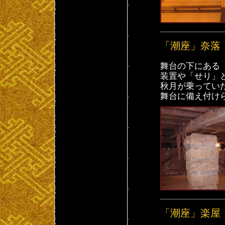
「潮座」奈落
舞台の下にある
装置や「せり」
秋月が乗ってい
舞台に備え付け
「潮座」楽屋